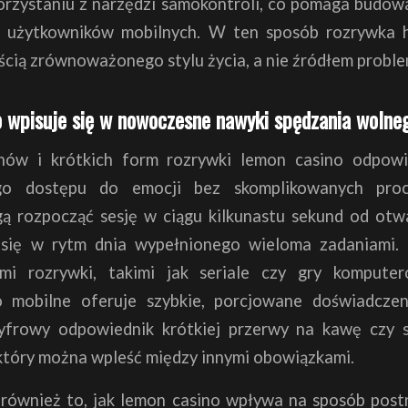
orzystaniu z narzędzi samokontroli, co pomaga budo
i użytkowników mobilnych. W ten sposób rozrywka 
ęścią zrównoważonego stylu życia, a nie źródłem probl
o wpisuje się w nowoczesne nawyki spędzania wolne
ów i krótkich form rozrywki lemon casino odpow
go dostępu do emocji bez skomplikowanych proc
 rozpocząć sesję w ciągu kilkunastu sekund od otwar
e się w rytm dnia wypełnionego wieloma zadaniami
mi rozrywki, takimi jak seriale czy gry komput
no mobilne oferuje szybkie, porcjowane doświadcze
 cyfrowy odpowiednik krótkiej przerwy na kawę czy 
który można wpleść między innymi obowiązkami.
t również to, jak lemon casino wpływa na sposób pos