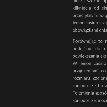
muszą szukać op
kliknięcia od e
przeciętnym połą
lemon casino staj
obowiązkami dnia
Porównując to r
podejściu do u
powiększania ekr
W lemon casino p
urządzeniami, c
rozmiaru czcion
komputerze, bo w
To zmienia sposó
komputerze, możn