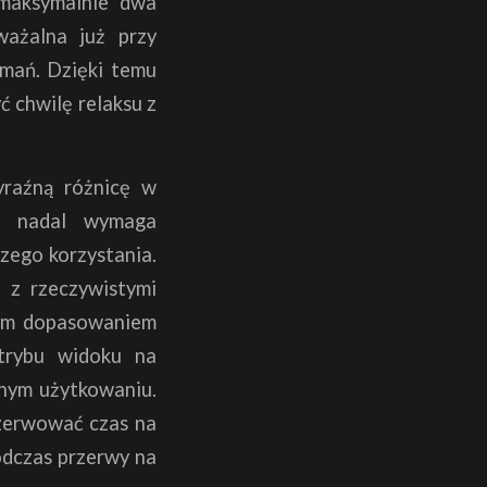
 maksymalnie dwa
ważalna już przy
ymań. Dzięki temu
ć chwilę relaksu z
yraźną różnicę w
rm nadal wymaga
zego korzystania.
h z rzeczywistymi
nym dopasowaniem
 trybu widoku na
nnym użytkowaniu.
ezerwować czas na
odczas przerwy na