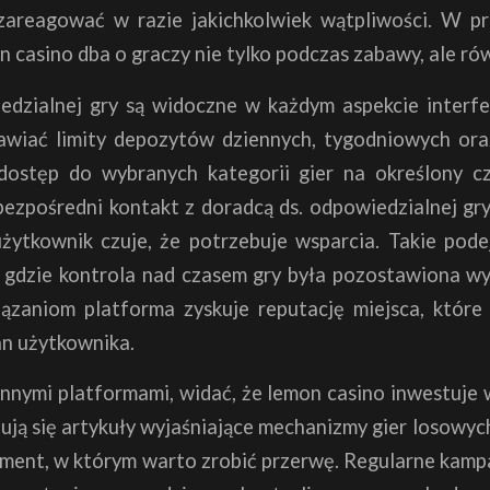
zareagować w razie jakichkolwiek wątpliwości. W pr
n casino dba o graczy nie tylko podczas zabawy, ale rów
dzialnej gry są widoczne w każdym aspekcie interf
awiać limity depozytów dziennych, tygodniowych ora
dostęp do wybranych kategorii gier na określony cz
bezpośredni kontakt z doradcą ds. odpowiedzialnej gr
użytkownik czuje, że potrzebuje wsparcia. Takie podej
, gdzie kontrola nad czasem gry była pozostawiona wy
ązaniom platforma zyskuje reputację miejsca, które
an użytkownika.
innymi platformami, widać, że lemon casino inwestuje 
dują się artykuły wyjaśniające mechanizmy gier losowy
ment, w którym warto zrobić przerwę. Regularne kamp