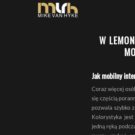
W LEMON
MO
Jak mobilny inte
Coraz więcej osó
się częścią poran
pozwala szybko zn
Kolorystyka jest
jedną ręką podcz