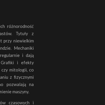
 ich różnorodność
astów. Tytuły z
t przy niewielkim
ndzie. Mechaniki
regularnie i dają
Grafiki i efekty
czy mitologii, co
aniu z fizycznymi
no pozwalają na
nienie maszyny.
tów czasowych i