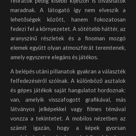
feliratok pedig kisebb kijelzőn is olvashatók
maradnak. A látogató így nem elveszik a
lehetőségek között, hanem fokozatosan
fedezi fel a környezetet. A sötétebb háttér, az
aranyszínű részletek és a finoman mozgó
elemek együtt olyan atmoszférát teremtenek,
amely egyszerre elegáns és játékos.
A belépés utáni pillanatok gyakran a választék
felfedezéséről szólnak. A különböző asztalok
és gépes játékok saját hangulatot hordoznak:
van, amelyik visszafogott grafikával, más
látványos jelképekkel vagy filmes témával
vonzza a tekintetet. A mobilos nézetben az
számít igazán, hogy a képek gyorsan