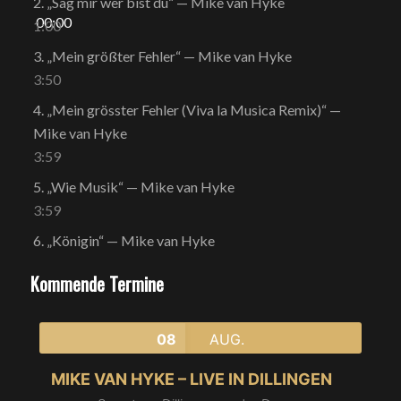
2.
„Sag mir wer bist du“
— Mike van Hyke
00:00
1:00
3.
„Mein größter Fehler“
— Mike van Hyke
3:50
4.
„Mein grösster Fehler (Viva la Musica Remix)“
—
Mike van Hyke
3:59
5.
„Wie Musik“
— Mike van Hyke
3:59
6.
„Königin“
— Mike van Hyke
Kommende Termine
08
AUG.
MIKE VAN HYKE – LIVE IN DILLINGEN