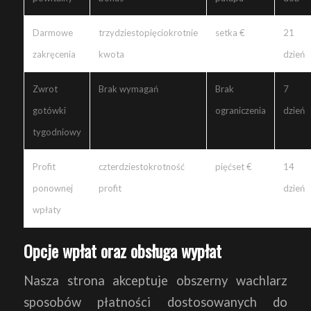
Darmowe
trzydziestopięciokrotnie
setka €
21
zakręcenia
kwota
dzień
Zwrot
Brak wymagań
Brak
7
gotówki
ograniczenia
dzień
tygodniowy
Profit
czterdziestokrotność
pięćset €
14
ponownej
profit
dzień
wpłaty
Opcje wpłat oraz obsługa wypłat
Nasza strona akceptuje obszerny wachlarz
sposobów płatności dostosowanych do