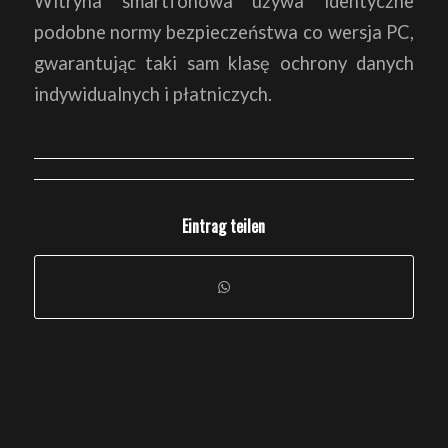
Witryna smartfonowa używa identyczne
podobne normy bezpieczeństwa co wersja PC,
gwarantując taki sam klasę ochrony danych
indywidualnych i płatniczych.
Eintrag teilen