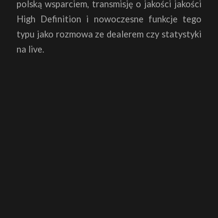
polską wsparciem, transmisję o jakości jakości
High Definition i nowoczesne funkcje tego
typu jako rozmowa ze dealerem czy statystyki
na live.