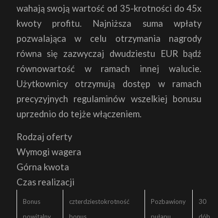
wahają swoją wartość od 35-krotności do 45x
kwoty profitu. Najniższa suma wpłaty
pozwalająca w celu otrzymania nagrody
równa się zazwyczaj dwudziestu EUR bądź
równowartość w ramach innej walucie.
Użytkownicy otrzymują dostęp w ramach
precyzyjnych regulaminów wszelkiej bonusu
uprzednio do tejże włączeniem.
Rodzaj oferty
Wymogi wagera
Górna kwota
Czas realizacji
Bonus
czterdziestokrotność
Pozbawiony
30
powitalny
bonus
pułapu
dób