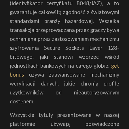
(identyfikator certyfikatu 8048/JAZ), a to
gwarantuje całkowitą zgodność z światowymi
standardami branży hazardowej. Wszelka
transakcja przeprowadzana przez graczy bywa
ochraniana przez zastosowaniem mechanizmu
szyfrowania Secure Sockets Layer 128-
bitowego, jaki stanowi wzorzec wśród
jednostkach bankowych na całego globie.
get
bonus
używa zaawansowane mechanizmy
weryfikacji danych, jakie chronią profile
użytkowników od nieautoryzowanym
dostępem.
Wszystkie tytuły prezentowane w naszej
platformie używają poświadczone