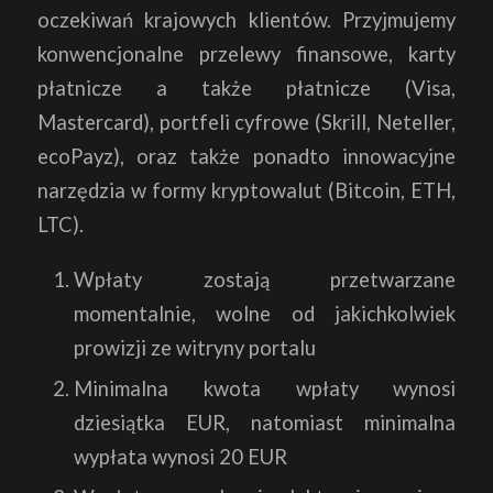
oczekiwań krajowych klientów. Przyjmujemy
konwencjonalne przelewy finansowe, karty
płatnicze a także płatnicze (Visa,
Mastercard), portfeli cyfrowe (Skrill, Neteller,
ecoPayz), oraz także ponadto innowacyjne
narzędzia w formy kryptowalut (Bitcoin, ETH,
LTC).
Wpłaty zostają przetwarzane
momentalnie, wolne od jakichkolwiek
prowizji ze witryny portalu
Minimalna kwota wpłaty wynosi
dziesiątka EUR, natomiast minimalna
wypłata wynosi 20 EUR