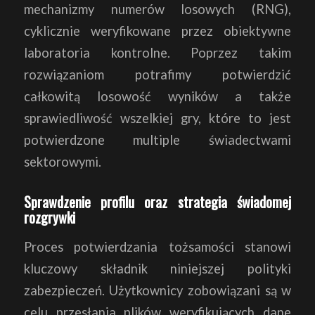
mechanizmy numerów losowych (RNG),
cyklicznie weryfikowane przez obiektywne
laboratoria kontrolne. Poprzez takim
rozwiązaniom potrafimy potwierdzić
całkowitą losowość wyników a także
sprawiedliwość wszelkiej gry, które to jest
potwierdzone multiple świadectwami
sektorowymi.
Sprawdzenie profilu oraz strategia świadomej
rozgrywki
Proces potwierdzania tożsamości stanowi
kluczowy składnik niniejszej polityki
zabezpieczeń. Użytkownicy zobowiązani są w
celu przesłania plików weryfikujących dane