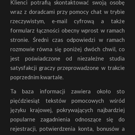
Klienci potrafią skontaktować swoją osobę
wraz z doradcami przy pomocy chat w trybie
rzeczywistym, e-mail cyfrową a także
formularz łączności obecny wprost w ramach
stronie. Średni czas odpowiedzi w ramach
rozmowie równa się poniżej dwóch chwil, co
jest poświadczone od niezależne studia
satysfakcji graczy przeprowadzone w trakcie
poprzednim kwartale.
Ta baza informacji zawiera około sto
pięćdziesiąt tekstów pomocowych wśród
języku krajowej, pokrywających najbardziej
popularne zagadnienia odnoszące się do
rejestracji, potwierdzenia konta, bonusów a