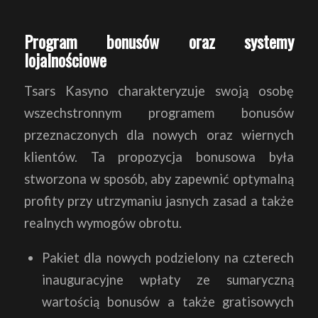
Program bonusów oraz systemy
lojalnościowe
Tsars Kasyno charakteryzuje swoją osobę
wszechstronnym programem bonusów
przeznaczonych dla nowych oraz wiernych
klientów. Ta propozycja bonusowa była
stworzona w sposób, aby zapewnić optymalną
profity przy utrzymaniu jasnych zasad a także
realnych wymogów obrotu.
Pakiet dla nowych podzielony na czterech
inauguracyjne wpłaty ze sumaryczną
wartością bonusów a także gratisowych