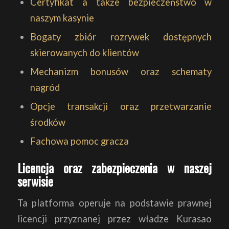
Certyfikat a także bezpieczeństwo w
naszym kasynie
Bogaty zbiór rozrywek dostępnych
skierowanych do klientów
Mechanizm bonusów oraz schematy
nagród
Opcje transakcji oraz przetwarzanie
środków
Fachowa pomoc gracza
Licencja oraz zabezpieczenia w naszej
serwisie
Ta platforma operuje na podstawie prawnej
licencji przyznanej przez władze Kurasao