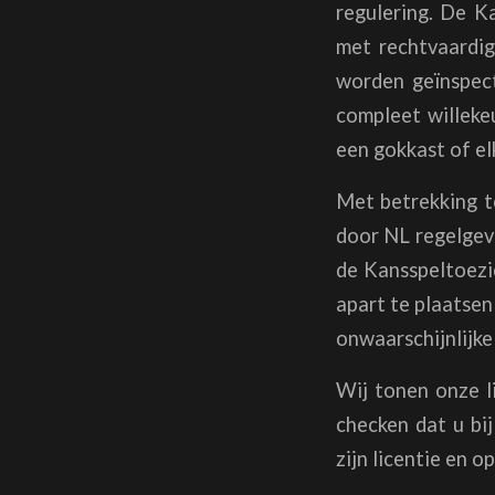
regulering. De K
met rechtvaardig
worden geïnspect
compleet willekeu
een gokkast of elk
Met betrekking t
door NL regelgev
de Kansspeltoezi
apart te plaatsen 
onwaarschijnlijke
Wij tonen onze l
checken dat u bi
zijn licentie en o