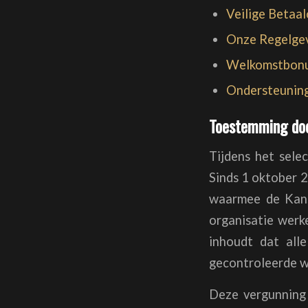
Veilige Betaal
Onze Regelge
Welkomstbonu
Ondersteuning
Toestemming doo
Tijdens het selec
Sinds 1 oktober 2
waarmee de Kanss
organisatie werk
inhoudt dat all
gecontroleerde w
Deze vergunning 