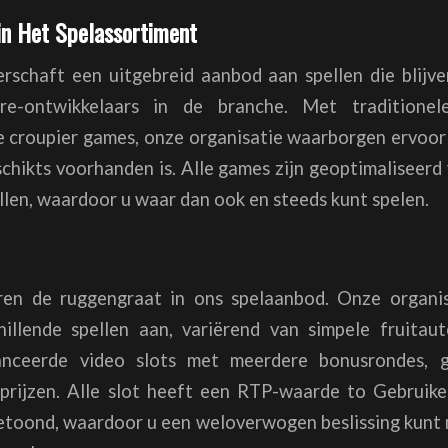
in Het Spelassortiment
rschaft een uitgebreid aanbod aan spellen die blijv
re-ontwikkelaars in de branche. Met traditione
e croupier games, onze organisatie waarborgen ervoor 
schikts voorhanden is. Alle games zijn geoptimaliseerd
len, waardoor u waar dan ook en steeds kunt spelen.
ren de ruggengraat in ons spelaanbod. Onze organi
illende spellen aan, variërend van simpele fruita
anceerde video slots met meerdere bonusrondes, g
rijzen. Alle slot heeft een RTP-waarde to Gebruike
getoond, waardoor u een weloverwogen beslissing kunt