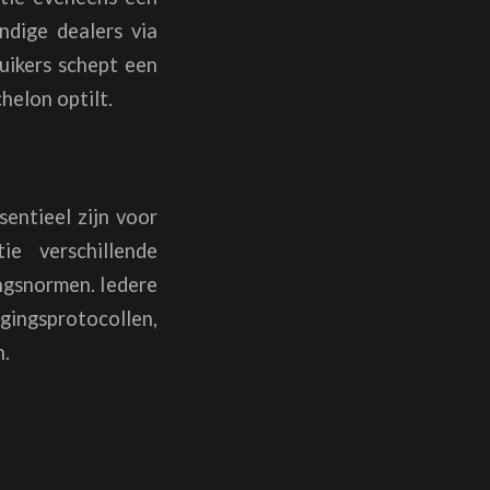
ndige dealers via
uikers schept een
helon optilt.
entieel zijn voor
ie verschillende
ngsnormen. Iedere
ingsprotocollen,
n.