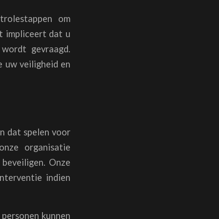
trolestappen om
t impliceert dat u
n wordt gevraagd.
e uw veiligheid en
en dat spelen voor
onze organisatie
 beveiligen. Onze
nterventie indien
e personen kunnen