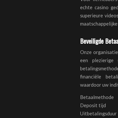
echte casino ged
superieure video
maatschappelijke 
Beveiligde Betaa
Onze organisatie
een plezierige 
betalingsmethode
financiële beta
waardoor uw indi
Betaalmethode
Deposit tijd
Uitbetalingsduur