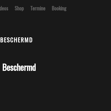
ideos
Shop
Termine
Booking
R BESCHERMD
r Beschermd