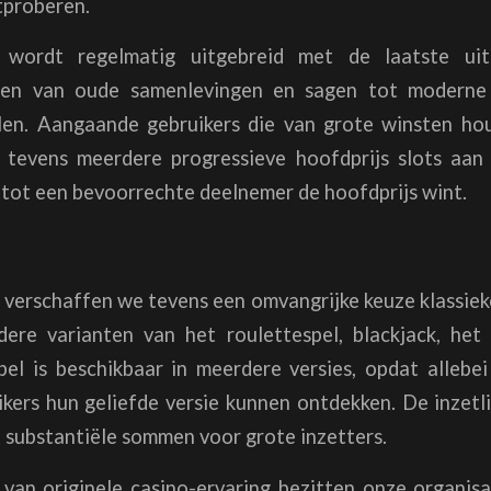
tproberen.
wordt regelmatig uitgebreid met de laatste uit
ren van oude samenlevingen en sagen tot moderne
en. Aangaande gebruikers die van grote winsten ho
 tevens meerdere progressieve hoofdprijs slots aan
tot een bevoorrechte deelnemer de hoofdprijs wint.
verschaffen we tevens een omvangrijke keuze klassieke
dere varianten van het roulettespel, blackjack, het
pel is beschikbaar in meerdere versies, opdat allebe
kers hun geliefde versie kunnen ontdekken. De inzetl
 substantiële sommen voor grote inzetters.
 van originele casino-ervaring bezitten onze organis