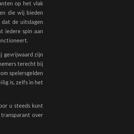
anten op het vlak
en die wij bieden
 dat de uitslagen
at iedere spin aan
unctioneert.
 gevrijwaard zijn
emers terecht bij
 om spelersgelden
g is, zelfs in het
oor u steeds kunt
 transparant over