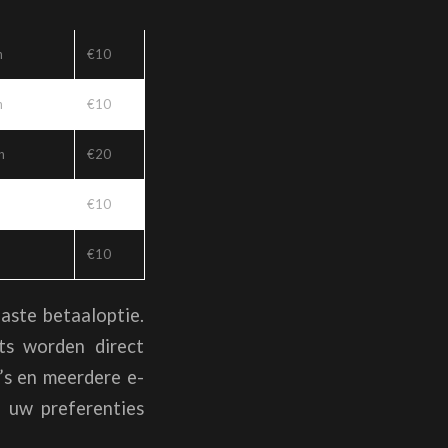
n
€10
n
€10
n
€20
€10
€10
aste betaaloptie.
ts worden direct
’s en meerdere e-
j uw preferenties