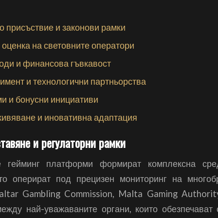
 присъствие и законови рамки
 оценка на световните оператори
оди и финансова гъвкавост
имент и технологични партньорства
ми и бонусни инициативи
ивяване и иновативна адаптация
тавяне и регулаторни рамки
е гейминг платформи формират комплексна сре
ито оперират под прецизен мониторинг на многоб
raltar Gambling Commission, Malta Gaming Authori
ежду най-уважаваните органи, които обезпечават