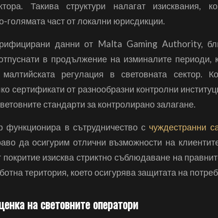
ктора. Такива структури налагат изисквания, к
о-голямата част от локални юрисдикции.
рифицирани данни от Malta Gaming Authority, бл
отпуснати в продължение на изминалите периоди, 
 малтийската регулация в световната сектор. Ко
ко сертификати от разнообразни контролни институци
ветовните стандарти за контролирано залагане.
р функционира в сътрудничество с
чуждестранни са
раво да осигурим отлични възможности на клиентит
т покритие изисква стриктно съблюдаване на правнит
ботна територия, което осигурява защитата на потреб
ценка на световните оператори