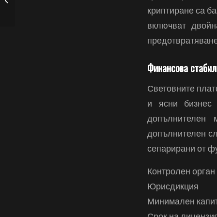
криптиране са ба
Puntate ...
включват двойн
предотвратяване
Финансова стабил
Световните плат
и ясни бизнес 
допълнителен 
допълнителен сл
сепарирани от ф
Контролен орган
Юрисдикция
Минимален капи
Срок на лицензи