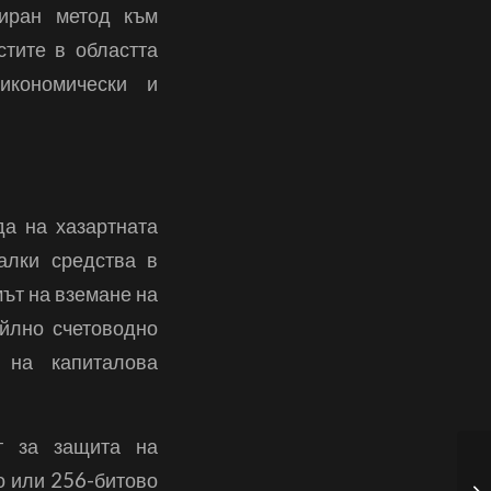
риран метод към
тите в областта
икономически и
да на хазартната
алки средства в
ът на вземане на
айлно счетоводно
 на капиталова
рт за защита на
Mo
о или 256-битово
Bo