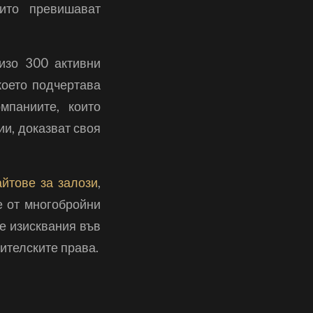
оито превишават
изо 300 активни
което подчертава
мпаниите, които
и, доказват своя
йтове за залози
,
е от многобройни
е изисквания във
ителските права.