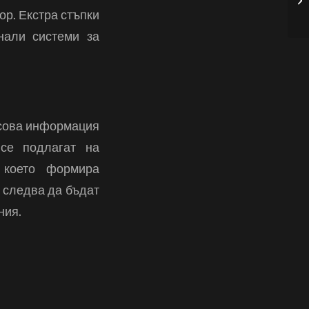
ор. Екстра стъпки
an
нали системи за
нсова информация
 се подлагат на
 което формира
 следва да бъдат
ния.