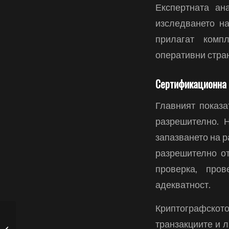
Експертната ан
изследването н
прилагат комп
оперативни стран
Сертификационна
Главният показа
разрешително. 
запазването на 
разрешително от
проверка, про
адекватност.
Криптографскот
Piattaforma Puntate Crypto: Guida
транзакциите и 
Completa per gli Appassionati di