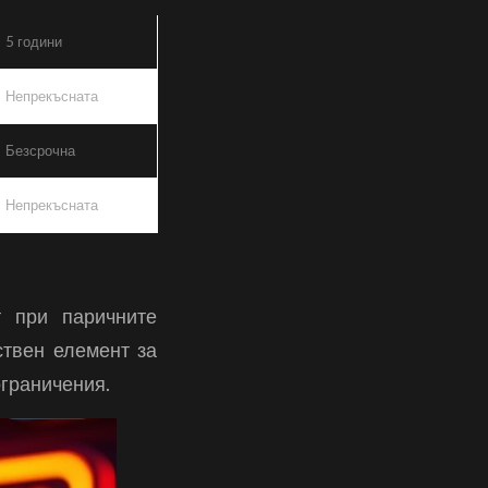
5 години
Непрекъсната
Безсрочна
Непрекъсната
т при паричните
ствен елемент за
граничения.