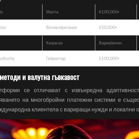
ty
Малта
€100,000+
ion
Великобритания
£50,000+
Кюрасао
Вариабилен
Authority
Гибралтар
£100,000+
методи и валутна гъвкавост
тформи се отличават с извънредна адаптивнос
яването на многобройни платежни системи е съще
ждународна клиентела с вариращи нужди и локални о