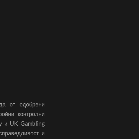
да от одобрени
ройни контролни
ty и UK Gambling
 справедливост и