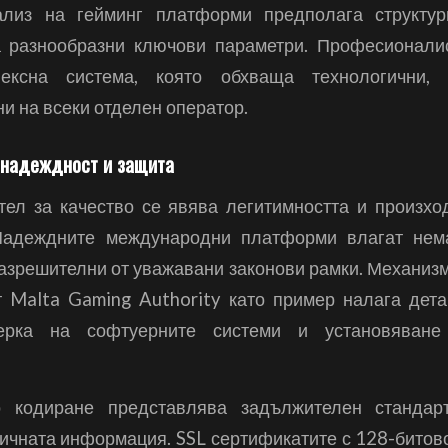
ализ на гейминг платформи предполага структу
а разнообразни ключови параметри. Професионалис
лексна система, която обхваща технологични, 
и на всеки отделен оператор.
 надеждност и защита
тел за качество се явява легитимността и произхо
Надеждните международни платформи влагат нем
разрешителни от уважавани законови рамки. Механизм
 Malta Gaming Authority като пример налага дет
верка на софтуерните системи и установяване
о кодиране представлява задължителен станда
личната информация. SSL сертификатите с 128-битов