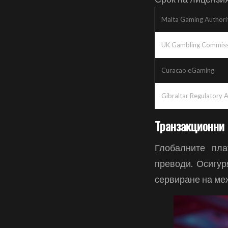
Malta Gaming Authori
UK Gambling Commiss
Curacao eGaming
Gibraltar Regulatory 
Транзакционни 
Глобалните пла
преводи. Осигур
сервиране на ме