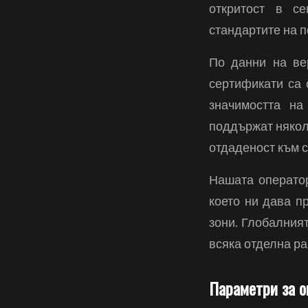
откритост в се
стандартите на п
По данни на ве
сертификати са 
значимостта на
поддържат някол
отдаденост към с
Нашата операто
което ни дава п
зони. Глобалния
всяка отделна ра
Параметри за о