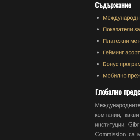
Съдържание
Международно
Показатели за
Платежни мет
Гейминг асорт
Бонус програ
Мобилно преж
Глобално предс
Международнит
компании, какв
институции. Gib
Commission са м