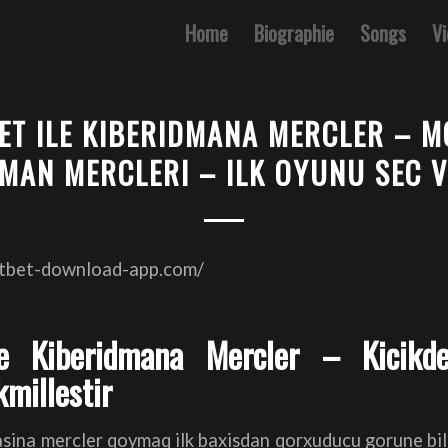
Home
Biographie
Songs
V
ET ILE KIBERIDMANA MERCLER – M
MAN MERCLERI – ILK OYUNU SEC 
stbet-download-app.com/
le Kiberidmana Mercler – Kicikde
kmillestir
sina mercler qoymaq ilk baxisdan qorxuducu gorune bil