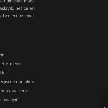
nda udmasina mane
aslayib, neticeleri
ticeleri izlemek
yin
ket etmeyin
tleri
rjisi de onemlidir
bir oyuna kecin
a baslayin
No