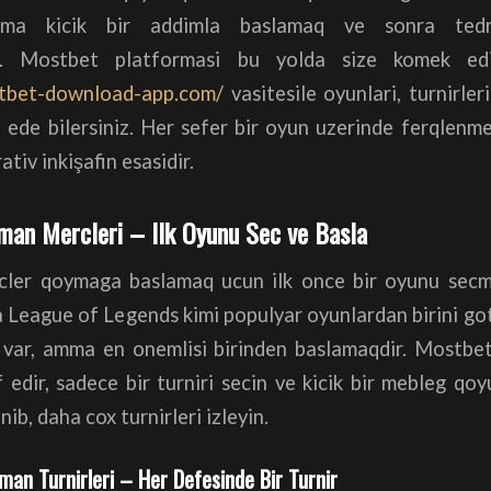
ma kicik bir addimla baslamaq ve sonra tedrice
dir. Mostbet platformasi bu yolda size komek ed
stbet-download-app.com/
vasitesile oyunlari, turnirler
ede bilersiniz. Her sefer bir oyun uzerinde ferqlenmek
ativ inkişafin esasidir.
man Mercleri – Ilk Oyunu Sec ve Basla
ler qoymaga baslamaq ucun ilk once bir oyunu secme
 League of Legends kimi populyar oyunlardan birini g
i var, amma en onemlisi birinden baslamaqdir. Mostbe
f edir, sadece bir turniri secin ve kicik bir mebleg qo
ib, daha cox turnirleri izleyin.
man Turnirleri – Her Defesinde Bir Turnir