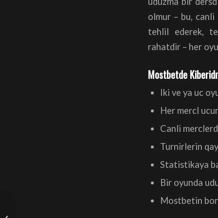
uduzma bir dersd
olmur – bu, canli 
tehlil ederek, 
rahatdir – her oy
Mostbetde Kiberidm
Iki ve ya uc o
Her mercl ucun
Canli merclerd
Turnirlerin qa
Statistikaya b
Bir oyunda udu
Mostbetin bonu
1win Platformasının Vicdanlı Təhlili –