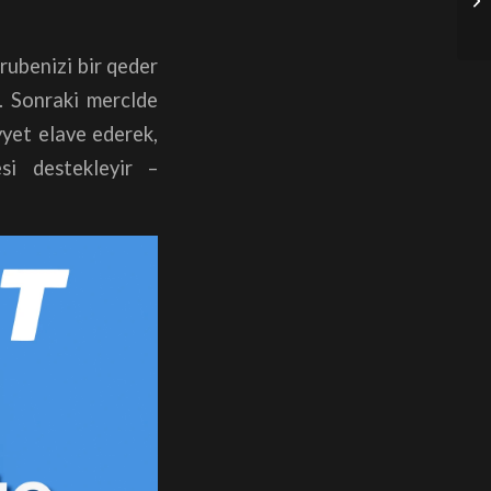
ne
rubenizi bir qeder
n. Sonraki merclde
yyet elave ederek,
si destekleyir –