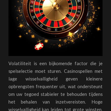
Volatiliteit is een bijkomende factor die je
spelselectie moet sturen. Casinospellen met
lage wisselvalligheid geven kleinere
opbrengsten frequenter uit, wat ondersteunt
om uw tegoed stabieler te behouden tijdens
het behalen van inzetvereisten. Hoge
wisselvalligheid kan leiden tot grote winsten,