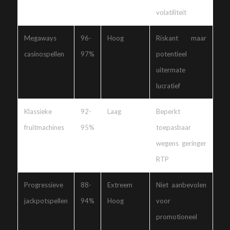
volatiliteit
Megaways
96-
Hoog
Riskant maar
casinospellen
97%
potentieel
uitermate
lucratief
Klassieke
92-
Laag
Beperkt
fruitmachines
95%
toepasbaar
wegens geringer
RTP
Progressieve
88-
Extreem
Niet aanbevolen
jackpotspellen
94%
Hoog
voor
promotioneel