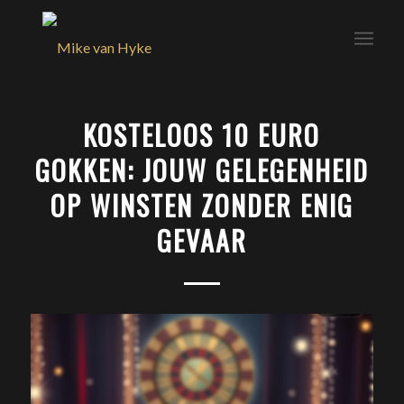
KOSTELOOS 10 EURO
GOKKEN: JOUW GELEGENHEID
OP WINSTEN ZONDER ENIG
GEVAAR