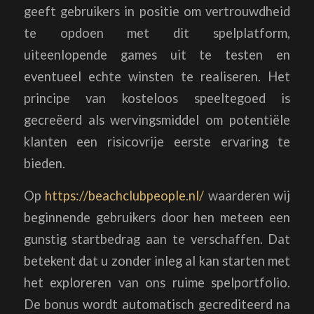
geeft gebruikers in positie om vertrouwdheid
te opdoen met dit spelplatform,
uiteenlopende games uit te testen en
eventueel echte winsten te realiseren. Het
principe van kosteloos speeltegoed is
gecreëerd als wervingsmiddel om potentiële
klanten een risicovrije eerste ervaring te
bieden.
Op
https://beachclubpeople.nl/
waarderen wij
beginnende gebruikers door hen meteen een
gunstig startbedrag aan te verschaffen. Dat
betekent dat u zonder inleg al kan starten met
het exploreren van ons ruime spelportfolio.
De bonus wordt automatisch gecrediteerd na