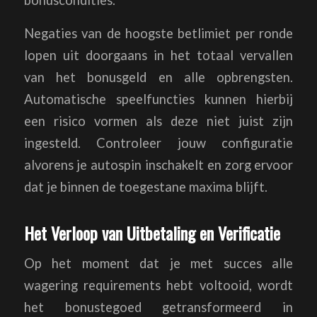
bonuscondities.
Negaties van de hoogste betlimiet per ronde
lopen uit doorgaans in het totaal vervallen
van het bonusgeld en alle opbrengsten.
Automatische speelfuncties kunnen hierbij
een risico vormen als deze niet juist zijn
ingesteld. Controleer jouw configuratie
alvorens je autospin inschakelt en zorg ervoor
dat je binnen de toegestane maxima blijft.
Het Verloop van Uitbetaling en Verificatie
Op het moment dat je met succes alle
wagering requirements hebt voltooid, wordt
het bonustegoed getransformeerd in