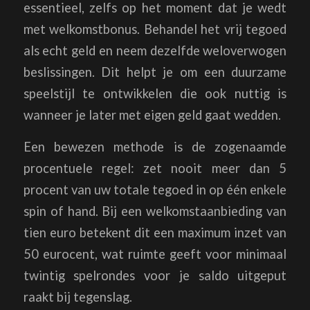
essentieel, zelfs op het moment dat je wedt
met welkomstbonus. Behandel het vrij tegoed
als echt geld en neem dezelfde weloverwogen
beslissingen. Dit helpt je om een duurzame
speelstijl te ontwikkelen die ook nuttig is
wanneer je later met eigen geld gaat wedden.
Een bewezen methode is de zogenaamde
procentuele regel: zet nooit meer dan 5
procent van uw totale tegoed in op één enkele
spin of hand. Bij een welkomstaanbieding van
tien euro betekent dit een maximum inzet van
50 eurocent, wat ruimte geeft voor minimaal
twintig spelrondes voor je saldo uitgeput
raakt bij tegenslag.