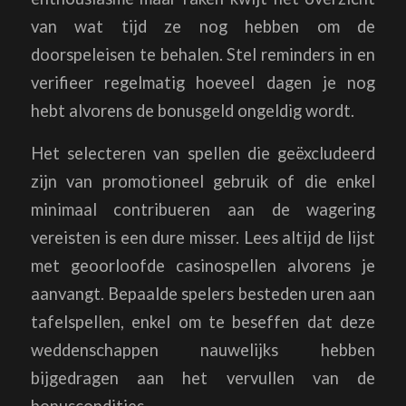
van wat tijd ze nog hebben om de
doorspeleisen te behalen. Stel reminders in en
verifieer regelmatig hoeveel dagen je nog
hebt alvorens de bonusgeld ongeldig wordt.
Het selecteren van spellen die geëxcludeerd
zijn van promotioneel gebruik of die enkel
minimaal contribueren aan de wagering
vereisten is een dure misser. Lees altijd de lijst
met geoorloofde casinospellen alvorens je
aanvangt. Bepaalde spelers besteden uren aan
tafelspellen, enkel om te beseffen dat deze
weddenschappen nauwelijks hebben
bijgedragen aan het vervullen van de