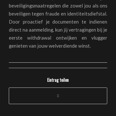
beveiligingsmaatregelen die zowel jou als ons
beveiligen tegen fraude en identiteitsdiefstal.
Door proactief je documenten te indienen
direct na aanmelding, kun jij vertragingen bij je
eerste withdrawal ontwijken en vlugger
genieten van jouw welverdiende winst.
Eintrag teilen