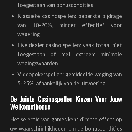
toegestaan van bonuscondities
Klassieke casinospellen: beperkte bijdrage
van 10-20%, minder effectief voor
wagering
Live dealer casino spellen: vaak totaal niet
toegestaan of met extreem minimale
wegingswaarden
Videopokerspellen: gemiddelde weging van
5-25%, afhankelijk van de uitvoering
De Juiste Casinospellen Kiezen Voor Jouw
Welkomstbonus
Het selectie van games kent directe effect op
uw waarschijnlijkheden om de bonuscondities