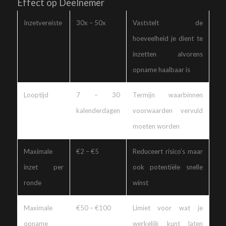
Effect op Deelnemer
Inzetvereiste
30x – 50x
Vaststelt de
hoeveelheid je dient te
inzetten alvorens
opname haalbaar is
Looptijd
7 – 30
Termijn waarbinnen
kalenderdagen
voorwaarden vervuld
moeten worden
Maximale
€2 – €5
Reduceert risico’s maar
inzet per
ook potentiële snelle
ronde
winst
Maximale
€50 – €100
Limiet voor wat je
opname
werkelijk kunt laten