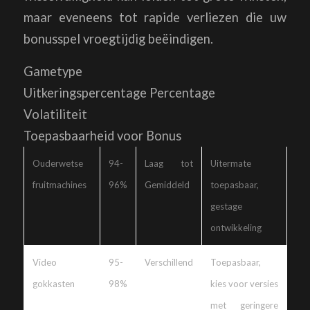
maar eveneens tot rapide verliezen die uw
bonusspel vroegtijdig beëindigen.
Gametype
Uitkeringspercentage Percentage
Volatiliteit
Toepasbaarheid voor Bonus
Ouderwetse
94-
Laag tot
Uitermate
fruitmachines
96%
Gemiddeld
toepasbaar,
gestage
ontwikkeling
Video
95-
Verschillend
Toepasbaar,
gokkasten
98%
kies voor versies
met geringere