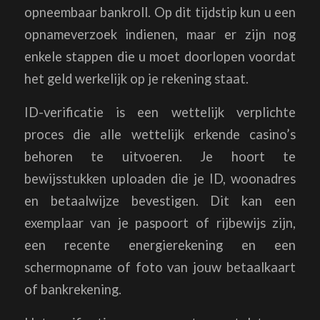
opneembaar bankroll. Op dit tijdstip kun u een
opnameverzoek indienen, maar er zijn nog
enkele stappen die u moet doorlopen voordat
het geld werkelijk op je rekening staat.
ID-verificatie is een wettelijk verplichte
proces die alle wettelijk erkende casino’s
behoren te uitvoeren. Je hoort te
bewijsstukken uploaden die je ID, woonadres
en betaalwijze bevestigen. Dit kan een
exemplaar van je paspoort of rijbewijs zijn,
een recente energierekening en een
schermopname of foto van jouw betaalkaart
of bankrekening.