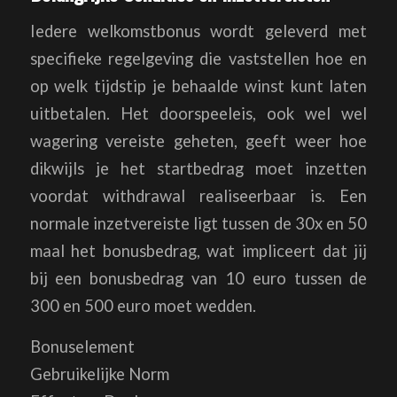
Iedere welkomstbonus wordt geleverd met
specifieke regelgeving die vaststellen hoe en
op welk tijdstip je behaalde winst kunt laten
uitbetalen. Het doorspeeleis, ook wel wel
wagering vereiste geheten, geeft weer hoe
dikwijls je het startbedrag moet inzetten
voordat withdrawal realiseerbaar is. Een
normale inzetvereiste ligt tussen de 30x en 50
maal het bonusbedrag, wat impliceert dat jij
bij een bonusbedrag van 10 euro tussen de
300 en 500 euro moet wedden.
Bonuselement
Gebruikelijke Norm