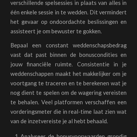
verschillende spelsessies in plaats van alles in
één enkele sessie in te wedden. Dit vermindert
het gevaar op ondoordachte beslissingen en
assisteert je om bewuster te gokken.
Bepaal een constant weddenschapsbedrag
vast dat past binnen de bonuscondities en
jouw financiële ruimte. Consistentie in je
weddenschappen maakt het makkelijker om je
voortgang te traceren en te berekenen wat je
nog dient te spelen om de wagering vereisten
te behalen. Veel platformen verschaffen een
vorderingsmeter die in real-time laat zien wat
van de inzetvereiste je al hebt behaald.
Analyseer de bonusvoorwaarden grondig