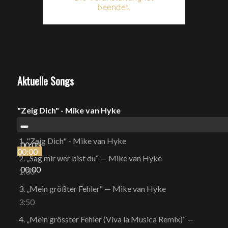
beendet.
Aktuelle Songs
"Zeig Dich" - Mike van Hyke
1.
"Zeig Dich" - Mike van Hyke
00:00
00:00
2.
„Sag mir wer bist du“
— Mike van Hyke
00:00
1:00
3.
„Mein größter Fehler“
— Mike van Hyke
3:50
4.
„Mein grösster Fehler (Viva la Musica Remix)“
—