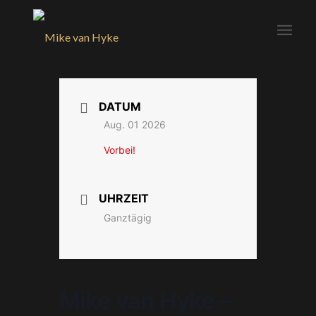
DATUM
Aug. 01 2026
Vorbei!
UHRZEIT
Ganztägig
Mike van Hyke –