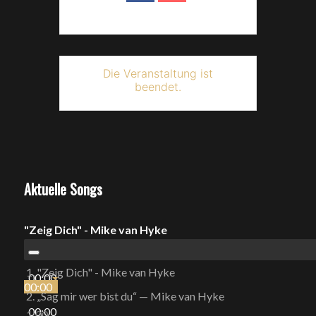
Die Veranstaltung ist
beendet.
Aktuelle Songs
"Zeig Dich" - Mike van Hyke
1.
"Zeig Dich" - Mike van Hyke
00:00
00:00
2.
„Sag mir wer bist du“
— Mike van Hyke
00:00
1:00