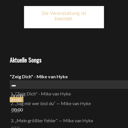
Die Veranstaltung ist
beendet.
Aktuelle Songs
"Zeig Dich" - Mike van Hyke
1.
"Zeig Dich" - Mike van Hyke
00:00
00:00
2.
„Sag mir wer bist du“
— Mike van Hyke
00:00
1:00
3.
„Mein größter Fehler“
— Mike van Hyke
3:50