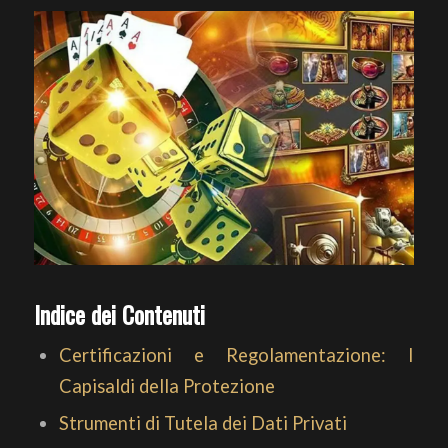
Indice dei Contenuti
Certificazioni e Regolamentazione: I
Capisaldi della Protezione
Strumenti di Tutela dei Dati Privati