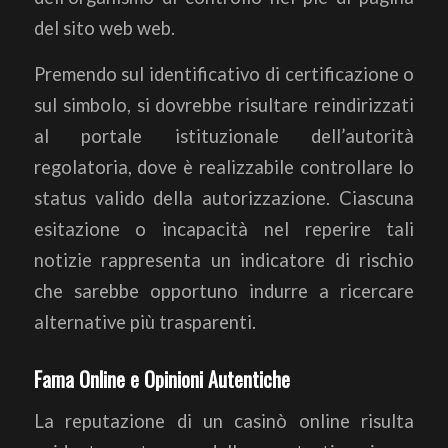
del sito web web.
Premendo sul identificativo di certificazione o
sul simbolo, si dovrebbe risultare reindirizzati
al portale istituzionale dell’autorità
regolatoria, dove è realizzabile controllare lo
status valido della autorizzazione. Ciascuna
esitazione o incapacità nel reperire tali
notizie rappresenta un indicatore di rischio
che sarebbe opportuno indurre a ricercare
alternative più trasparenti.
Fama Online e Opinioni Autentiche
La reputazione di un casinò online risulta