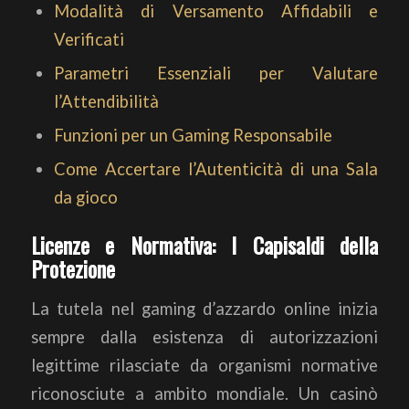
Modalità di Versamento Affidabili e
Verificati
Parametri Essenziali per Valutare
l’Attendibilità
Funzioni per un Gaming Responsabile
Come Accertare l’Autenticità di una Sala
da gioco
Licenze e Normativa: I Capisaldi della
Protezione
La tutela nel gaming d’azzardo online inizia
sempre dalla esistenza di autorizzazioni
legittime rilasciate da organismi normative
riconosciute a ambito mondiale. Un casinò