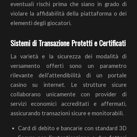
eventuali rischi prima che siano in grado di
violare la affidabilità della piattaforma o dei
elementi degli giocatori.
Sistemi di Transazione Protetti e Certificati
La varietà e la sicurezza dei modalità di
versamento offerti sono un parametro
rilevante dell’attendibilità di un portale
casino su internet. Le strutture sicure
collaborano unicamente con provider di
servizi economici accreditati e affermati,
assicurando transazioni sicure e monitorabili.
Card di debito e bancarie con standard 3D