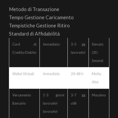
Metodo di Transazione
Tempo Gestione Caricamento
Tempistiche Gestione Ritiro
Standard di Affidabilità
Card di
Immediato
3-5 gg
Elevato
Credito/Debito
lavorativi
(3D
Secure)
Wallet Virtuali
Immediato
24-48 h
Molto
Alto
Versamento
1-3 giorni
3-7 gg
Massimo
Bancario
lavorativi
utili
lavorativi