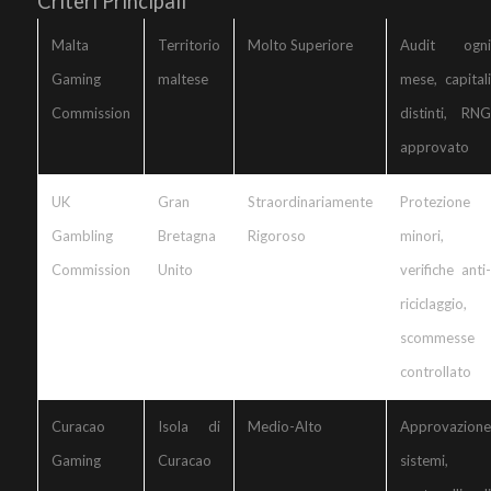
Criteri Principali
Malta
Territorio
Molto Superiore
Audit ogni
Gaming
maltese
mese, capitali
Commission
distinti, RNG
approvato
UK
Gran
Straordinariamente
Protezione
Gambling
Bretagna
Rigoroso
minori,
Commission
Unito
verifiche anti-
riciclaggio,
scommesse
controllato
Curacao
Isola di
Medio-Alto
Approvazione
Gaming
Curacao
sistemi,