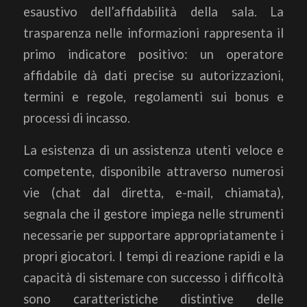
esaustivo dell’affidabilità della sala. La
trasparenza nelle informazioni rappresenta il
primo indicatore positivo: un operatore
affidabile dà dati precise su autorizzazioni,
termini e regole, regolamenti sui bonus e
processi di incasso.
La esistenza di un assistenza utenti veloce e
competente, disponibile attraverso numerosi
vie (chat dal diretta, e-mail, chiamata),
segnala che il gestore impiega nelle strumenti
necessarie per supportare appropriatamente i
propri giocatori. I tempi di reazione rapidi e la
capacità di sistemare con successo i difficoltà
sono caratteristiche distintive delle