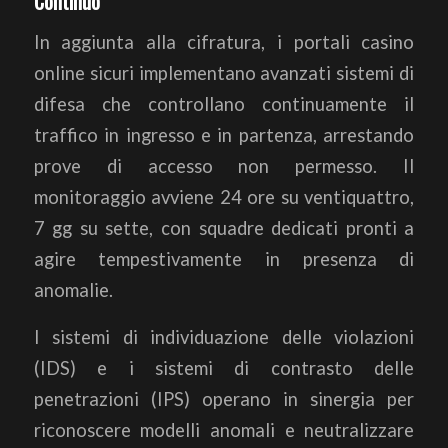
Continuo
In aggiunta alla cifratura, i portali casino
online sicuri implementano avanzati sistemi di
difesa che controllano continuamente il
traffico in ingresso e in partenza, arrestando
prove di accesso non permesso. Il
monitoraggio avviene 24 ore su ventiquattro,
7 gg su sette, con squadre dedicati pronti a
agire tempestivamente in presenza di
anomalie.
I sistemi di individuazione delle violazioni
(IDS) e i sistemi di contrasto delle
penetrazioni (IPS) operano in sinergia per
riconoscere modelli anomali e neutralizzare