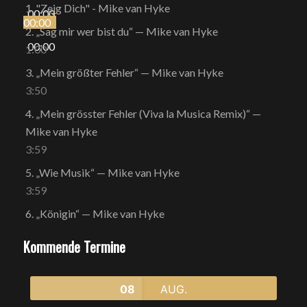
1.
"Zeig Dich" - Mike van Hyke
00:00
00:00
2.
„Sag mir wer bist du“
— Mike van Hyke
00:00
1:00
3.
„Mein größter Fehler“
— Mike van Hyke
3:50
4.
„Mein grösster Fehler (Viva la Musica Remix)“
—
Mike van Hyke
3:59
5.
„Wie Musik“
— Mike van Hyke
3:59
6.
„Königin“
— Mike van Hyke
Kommende Termine
08
AUG.