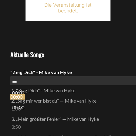
Die Veranstaltung ist
beendet.
Aktuelle Songs
"Zeig Dich" - Mike van Hyke
1.
"Zeig Dich" - Mike van Hyke
00:00
00:00
2.
„Sag mir wer bist du“
— Mike van Hyke
00:00
1:00
3.
„Mein größter Fehler“
— Mike van Hyke
3:50