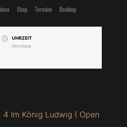
ideos
Shop
Termine
Booking
UHRZEIT
Ganztägig
Vol. 4 Im König Ludwig
. 4 Im König Ludwig ( Open
)