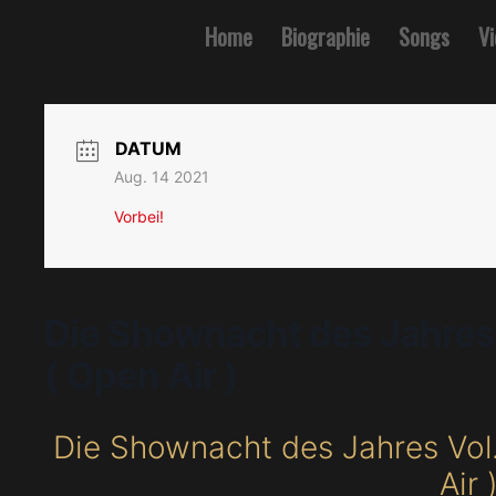
Home
Biographie
Songs
V
DATUM
Aug. 14 2021
Vorbei!
Die Shownacht des Jahres 
( Open Air )
Die Shownacht des Jahres Vol
Air 