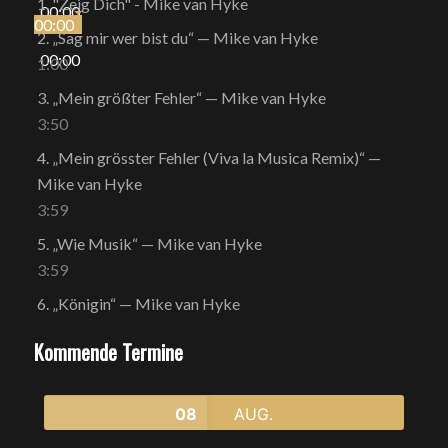
1.
"Zeig Dich" - Mike van Hyke
00:00
00:00
2.
„Sag mir wer bist du“
— Mike van Hyke
00:00
1:00
3.
„Mein größter Fehler“
— Mike van Hyke
3:50
4.
„Mein grösster Fehler (Viva la Musica Remix)“
—
Mike van Hyke
3:59
5.
„Wie Musik“
— Mike van Hyke
3:59
6.
„Königin“
— Mike van Hyke
Kommende Termine
08
AUG.