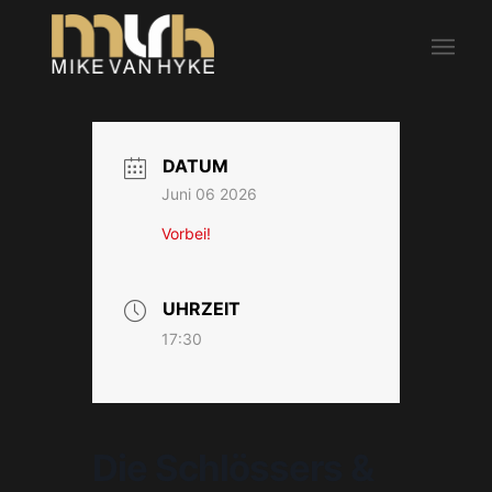
DATUM
Juni 06 2026
Vorbei!
UHRZEIT
17:30
Die Schlössers &